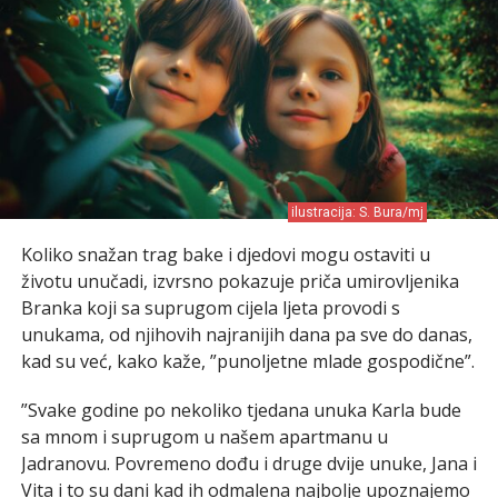
ilustracija: S. Bura/mj
Koliko snažan trag bake i djedovi mogu ostaviti u
životu unučadi, izvrsno pokazuje priča umirovljenika
Branka koji sa suprugom cijela ljeta provodi s
unukama, od njihovih najranijih dana pa sve do danas,
kad su već, kako kaže, ”punoljetne mlade gospodične”.
”Svake godine po nekoliko tjedana unuka Karla bude
sa mnom i suprugom u našem apartmanu u
Jadranovu. Povremeno dođu i druge dvije unuke, Jana i
Vita i to su dani kad ih odmalena najbolje upoznajemo