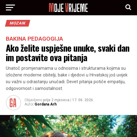
MOZAIK
BAKINA PEDAGOGIJA
Ako želite uspješne unuke, svaki dan
im postavite ova pitanja
Unatoč promjenamama u odnosima i strukturama kojima su
izložene moderne obitelji, bake i djedovi u Hrvatskoj još uvijek
su važni u odrastanju unučadi. Devet pitanja potiče empatiju,
odgovornost i samostalnost.
Objavljeno
prije 2 mjeseca
|
17. 06. 2026.
Autor
Gordana Arh