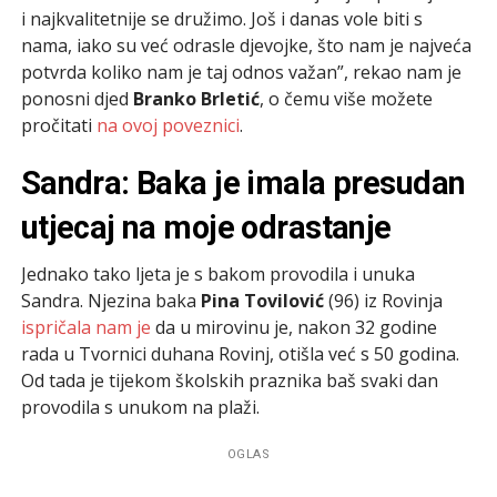
i najkvalitetnije se družimo. Još i danas vole biti s
nama, iako su već odrasle djevojke, što nam je najveća
potvrda koliko nam je taj odnos važan”, rekao nam je
ponosni djed
Branko Brletić
, o čemu više možete
pročitati
na ovoj poveznici
.
Sandra: Baka je imala presudan
utjecaj na moje odrastanje
Jednako tako ljeta je s bakom provodila i unuka
Sandra. Njezina baka
Pina Tovilović
(96) iz Rovinja
ispričala nam je
da u mirovinu je, nakon 32 godine
rada u Tvornici duhana Rovinj, otišla već s 50 godina.
Od tada je tijekom školskih praznika baš svaki dan
provodila s unukom na plaži.
OGLAS