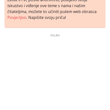
iskustvo i viđenje ove teme s nama i našim
čitateljima, možete to učiniti putem web obrasca
Povjerljivo
. Napišite svoju priču!
OGLAS