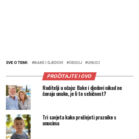
SVE O TEMI:
BAKE I DJEDOVI
ODGOJ
UNUCI
PROČITAJTE I OVO
Roditelji u očaju: Bake i djedovi nikad ne
čuvaju unuke, je li to sebičnost?
Tri savjeta kako preživjeti praznike s
unucima