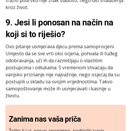
tražiti podršku nije znak slabosti, nego dio snalaženja
kroz život.
9. Jesi li ponosan na način na
koji si to riješio?
Ovo pitanje usmjerava djecu prema samoprocjeni.
Umjesto da se sve vrti oko ocjena, pohvala ili tuđeg
odobravanja, uči ih da razmišljaju o vlastitim
postupcima i odlukama. S vremenom shvaćaju da
vanjsko priznanje nije najvažnije, nego osjećaj da su
postupili u skladu sa svojim vrijednostima. Takvo
samopoštovanje može ih usmjeravati i kasnije u
životu.
Zanima nas vaša priča
Želite li i vi, posve anonimno, podijeliti svoje