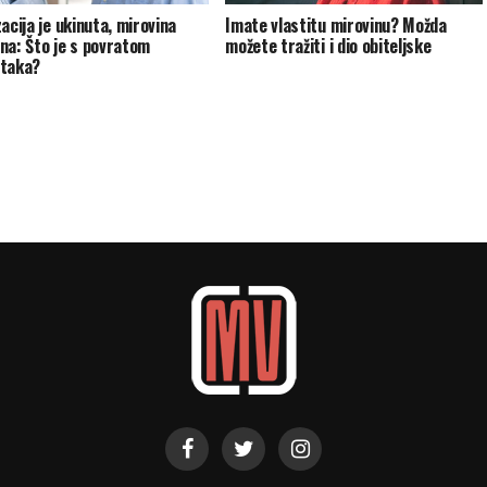
acija je ukinuta, mirovina
Imate vlastitu mirovinu? Možda
na: Što je s povratom
možete tražiti i dio obiteljske
ataka?