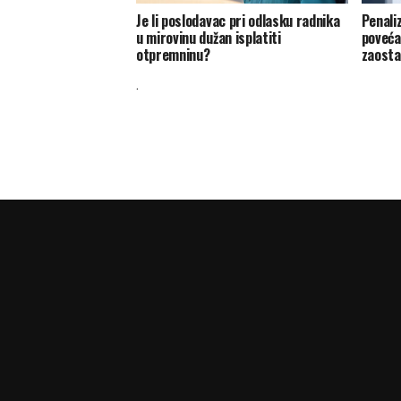
Je li poslodavac pri odlasku radnika
Penaliz
u mirovinu dužan isplatiti
poveća
otpremninu?
zaost
.