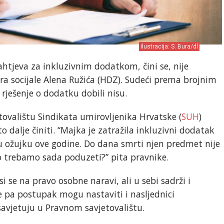
ilustracija: S. Bura/dl
htjeva za inkluzivnim dodatkom, čini se, nije
a socijale Alena Ružića (HDZ). Sudeći prema brojnim
 rješenje o dodatku dobili nisu.
valištu Sindikata umirovljenika Hrvatske (
SUH
)
o dalje činiti. “Majka je zatražila inkluzivni dodatak
 u ožujku ove godine. Do dana smrti njen predmet nije
to trebamo sada poduzeti?” pita pravnike.
 se na pravo osobne naravi, ali u sebi sadrži i
 pa postupak mogu nastaviti i nasljednici
savjetuju u Pravnom savjetovalištu.