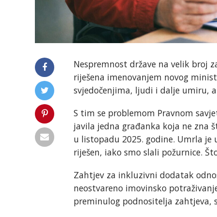
Nespremnost države na velik broj za
riješena imenovanjem novog ministr
svjedočenjima, ljudi i dalje umiru, a
S tim se problemom Pravnom savjeto
javila jedna građanka koja ne zna št
u listopadu 2025. godine. Umrla je
riješen, iako smo slali požurnice. Š
Zahtjev za inkluzivni dodatak odnosi
neostvareno imovinsko potraživanje
preminulog podnositelja zahtjeva, 