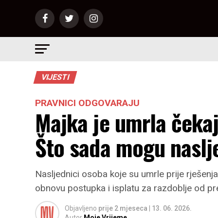
VIJESTI
PRAVNICI ODGOVARAJU
Majka je umrla čekaj
Što sada mogu naslj
Nasljednici osoba koje su umrle prije rješenja
obnovu postupka i isplatu za razdoblje od pr
Objavljeno
prije 2 mjeseca
|
13. 06. 2026.
Autor
Moje Vrijeme