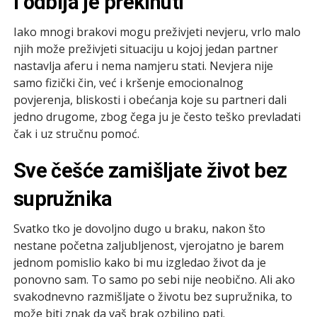
i odbija je prekinuti
Iako mnogi brakovi mogu preživjeti nevjeru, vrlo malo
njih može preživjeti situaciju u kojoj jedan partner
nastavlja aferu i nema namjeru stati. Nevjera nije
samo fizički čin, već i kršenje emocionalnog
povjerenja, bliskosti i obećanja koje su partneri dali
jedno drugome, zbog čega ju je često teško prevladati
čak i uz stručnu pomoć.
Sve češće zamišljate život bez
supružnika
Svatko tko je dovoljno dugo u braku, nakon što
nestane početna zaljubljenost, vjerojatno je barem
jednom pomislio kako bi mu izgledao život da je
ponovno sam. To samo po sebi nije neobično. Ali ako
svakodnevno razmišljate o životu bez supružnika, to
može biti znak da vaš brak ozbiljno pati.