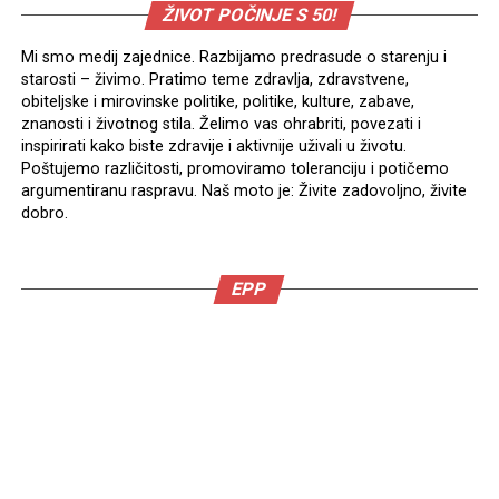
ŽIVOT POČINJE S 50!
Mi smo medij zajednice. Razbijamo predrasude o starenju i
starosti – živimo. Pratimo teme zdravlja, zdravstvene,
obiteljske i mirovinske politike, politike, kulture, zabave,
znanosti i životnog stila. Želimo vas ohrabriti, povezati i
inspirirati kako biste zdravije i aktivnije uživali u životu.
Poštujemo različitosti, promoviramo toleranciju i potičemo
argumentiranu raspravu. Naš moto je: Živite zadovoljno, živite
dobro.
EPP