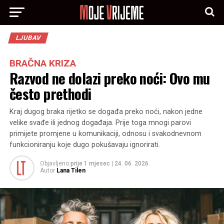
LJUBAV
BRAČNA KRIZA
Razvod ne dolazi preko noći: Ovo mu
često prethodi
Kraj dugog braka rijetko se događa preko noći, nakon jedne
velike svađe ili jednog događaja. Prije toga mnogi parovi
primijete promjene u komunikaciji, odnosu i svakodnevnom
funkcioniranju koje dugo pokušavaju ignorirati.
Objavljeno
prije 1 mjesec
|
24. 06. 2026.
Autor
Lana Tilen