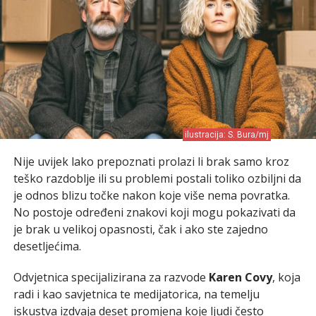
ilustracija: S. Bura/mj
Nije uvijek lako prepoznati prolazi li brak samo kroz
teško razdoblje ili su problemi postali toliko ozbiljni da
je odnos blizu točke nakon koje više nema povratka.
No postoje određeni znakovi koji mogu pokazivati da
je brak u velikoj opasnosti, čak i ako ste zajedno
desetljećima.
Odvjetnica specijalizirana za razvode
Karen Covy
, koja
radi i kao savjetnica te medijatorica, na temelju
iskustva izdvaja deset promjena koje ljudi često