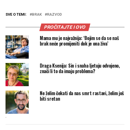
SVE O TEMI:
BRAK
RAZVOD
PROČITAJTE I OVO
Mama mu je najvažnija: ‘Bojim se da se naš
brak neće promijeniti dok je ona živa’
Draga Ksenija: Sin i snaha ljetuju odvojeno,
znači li to da imaju problema?
Ne želim čekati da nas smrt rastavi, želim još
biti sretan
.