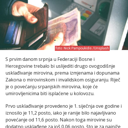
foto: Nick Pampoukidis /Unsplash
S prvim danom srpnja u Federaciji Bosne i
Hercegovine trebalo bi uslijediti drugo ovogodišnje
usklađivanje mirovina, prema izmjenama i dopunama
Zakona o mirovinskom i invalidskom osiguranju. Riječ
je o povećanju srpanjskih mirovina, koje će
umirovljenicima biti isplaćene u kolovozu.
Prvo usklađivanje provedeno je 1. siječnja ove godine i
iznosilo je 11,2 posto, iako je ranije bilo najavljivano
povećanje od 11,6 posto. Nakon toga mirovine su
dodatno usklađene za još 0,06 posto, što je za najniže