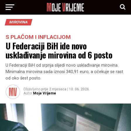
MIROVINA
S PLAĆOM I INFLACIJOM
U Federaciji BiH ide novo
usklađivanje mirovina od 6 posto
U Federaciji BiH od srpnja slijedi novo usklađivanje mirovina.
Minimalna mirovina sada iznosi 340,91 euro, a očekuje se rast
od oko šest posto.
Objavljeno
prije 2 mjeseca
|
10. 06. 2026.
Autor
Moje Vrijeme