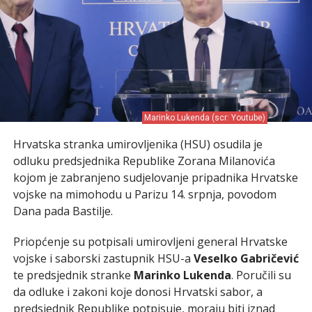
Marinko Lukenda (scr: Youtube)
Hrvatska stranka umirovljenika (HSU) osudila je
odluku predsjednika Republike Zorana Milanovića
kojom je zabranjeno sudjelovanje pripadnika Hrvatske
vojske na mimohodu u Parizu 14. srpnja, povodom
Dana pada Bastilje.
Priopćenje su potpisali umirovljeni general Hrvatske
vojske i saborski zastupnik HSU-a
Veselko Gabričević
te predsjednik stranke
Marinko Lukenda
. Poručili su
da odluke i zakoni koje donosi Hrvatski sabor, a
predsjednik Republike potpisuje, moraju biti iznad