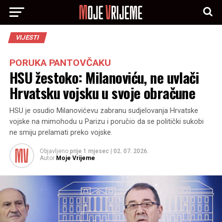
VIJESTI
PORUKA PANTOVČAKU
HSU žestoko: Milanoviću, ne uvlači
Hrvatsku vojsku u svoje obračune
HSU je osudio Milanovićevu zabranu sudjelovanja Hrvatske
vojske na mimohodu u Parizu i poručio da se politički sukobi
ne smiju prelamati preko vojske.
Objavljeno
prije 1 mjesec
|
02. 07. 2026.
Autor
Moje Vrijeme