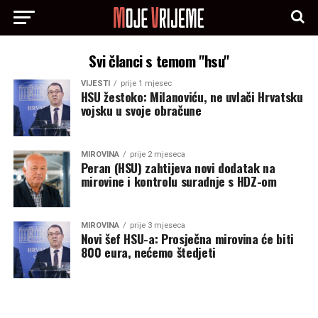
Svi članci s temom "hsu"
VIJESTI
prije 1 mjesec
HSU žestoko: Milanoviću, ne uvlači Hrvatsku
vojsku u svoje obračune
MIROVINA
prije 2 mjeseca
Peran (HSU) zahtijeva novi dodatak na
mirovine i kontrolu suradnje s HDZ-om
MIROVINA
prije 3 mjeseca
Novi šef HSU-a: Prosječna mirovina će biti
800 eura, nećemo štedjeti