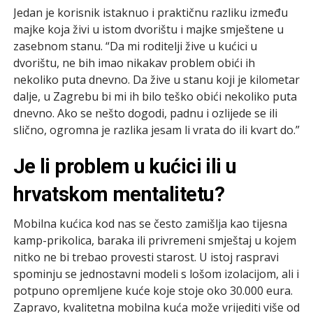
Jedan je korisnik istaknuo i praktičnu razliku između
majke koja živi u istom dvorištu i majke smještene u
zasebnom stanu. “Da mi roditelji žive u kućici u
dvorištu, ne bih imao nikakav problem obići ih
nekoliko puta dnevno. Da žive u stanu koji je kilometar
dalje, u Zagrebu bi mi ih bilo teško obići nekoliko puta
dnevno. Ako se nešto dogodi, padnu i ozlijede se ili
slično, ogromna je razlika jesam li vrata do ili kvart do.”
Je li problem u kućici ili u
hrvatskom mentalitetu?
Mobilna kućica kod nas se često zamišlja kao tijesna
kamp-prikolica, baraka ili privremeni smještaj u kojem
nitko ne bi trebao provesti starost. U istoj raspravi
spominju se jednostavni modeli s lošom izolacijom, ali i
potpuno opremljene kuće koje stoje oko 30.000 eura.
Zapravo, kvalitetna mobilna kuća može vrijediti više od