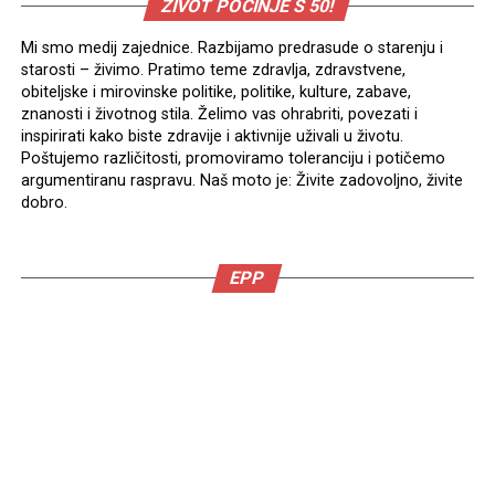
ŽIVOT POČINJE S 50!
Mi smo medij zajednice. Razbijamo predrasude o starenju i
starosti – živimo. Pratimo teme zdravlja, zdravstvene,
obiteljske i mirovinske politike, politike, kulture, zabave,
znanosti i životnog stila. Želimo vas ohrabriti, povezati i
inspirirati kako biste zdravije i aktivnije uživali u životu.
Poštujemo različitosti, promoviramo toleranciju i potičemo
argumentiranu raspravu. Naš moto je: Živite zadovoljno, živite
dobro.
EPP