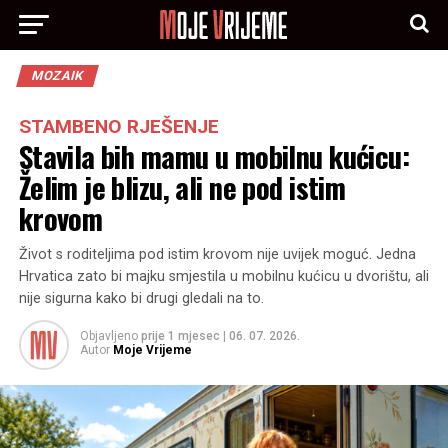
MOZAIK
STAMBENO RJEŠENJE
Stavila bih mamu u mobilnu kućicu:
Želim je blizu, ali ne pod istim
krovom
Život s roditeljima pod istim krovom nije uvijek moguć. Jedna
Hrvatica zato bi majku smjestila u mobilnu kućicu u dvorištu, ali
nije sigurna kako bi drugi gledali na to.
Objavljeno
prije 1 mjesec
|
06. 07. 2026.
Autor
Moje Vrijeme