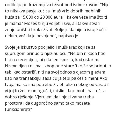
roditelju podrazumijeva i život pod istim krovom. “Nije
to nikakva pasja kućica. Imaš vrlo dobrih mobilnih
kuća za 15.000 do 20.000 eura. I kakve veze ima što ti
je mama? Možeš ti nju voljeti i sve, ali takve stvari
znaju uništiti brak i život. Bolje je da nije u istoj kući s
nekim, već da je odvojeno”, napisao je.
Svoje je iskustvo podijelio i muškarac koji se sa
suprugom brinuo o njezinu ocu. “Ne bih nikada htio
biti na teret djeci, ni u kojem smislu, kad ostarim.
Nismo djecu ni imali zbog one stare ‘tko će se brinuti o
tebi kad ostariš’, niti na svoj odnos s djecom gledam
kao na transakciju: sada ću ja tebi pa ćeš ti meni. Ako
tvoja majka ima potrebu živjeti blizu nekog od vas, a i
vi joj to želite omogućiti, mislim da je mobilna kućica
dobro rješenje. Vjerujem da i njoj i vama treba
prostora i da dugoročno samo tako možete
funkcionirati.”