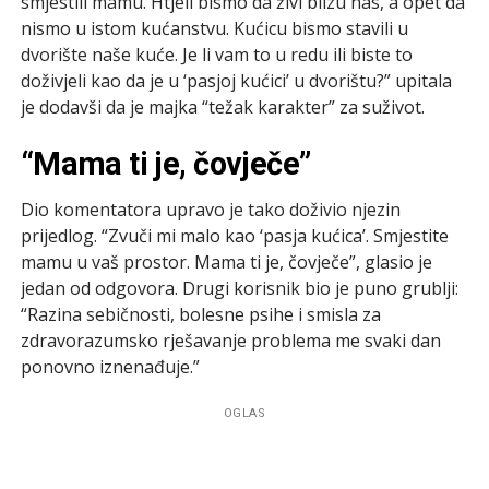
smjestili mamu. Htjeli bismo da živi blizu nas, a opet da
nismo u istom kućanstvu. Kućicu bismo stavili u
dvorište naše kuće. Je li vam to u redu ili biste to
doživjeli kao da je u ‘pasjoj kućici’ u dvorištu?” upitala
je dodavši da je majka “težak karakter” za suživot.
“Mama ti je, čovječe”
Dio komentatora upravo je tako doživio njezin
prijedlog. “Zvuči mi malo kao ‘pasja kućica’. Smjestite
mamu u vaš prostor. Mama ti je, čovječe”, glasio je
jedan od odgovora. Drugi korisnik bio je puno grublji:
“Razina sebičnosti, bolesne psihe i smisla za
zdravorazumsko rješavanje problema me svaki dan
ponovno iznenađuje.”
OGLAS