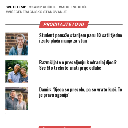
SVE O TEMI:
KAMP KUĆICE
MOBILNE KUĆE
VIŠEGENERACIJSKO STANOVANJE
PROČITAJTE I OVO
Student pomaže starijem paru 10 sati tjedno
i zato plaća manje za stan
Razmišljate o preseljenju k odrasloj djeci?
Sve što trebate znati prije odluke
Damir: ‘Djeca se presele, pa se vrate kući. To
je prava agonija’
.