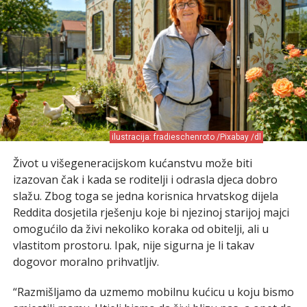
ilustracija: fradieschenroto /Pixabay /dl
Život u višegeneracijskom kućanstvu može biti
izazovan čak i kada se roditelji i odrasla djeca dobro
slažu. Zbog toga se jedna korisnica hrvatskog dijela
Reddita dosjetila rješenju koje bi njezinoj starijoj majci
omogućilo da živi nekoliko koraka od obitelji, ali u
vlastitom prostoru. Ipak, nije sigurna je li takav
dogovor moralno prihvatljiv.
“Razmišljamo da uzmemo mobilnu kućicu u koju bismo