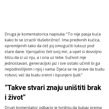
Druga je komentatorica napisala: “To nije pasja kuća
kako bi se izrazili ‘dušebrižnici’. Ima predivnih kućica,
opremljenih tako da ćeš joj omogućiti luksuz pod
stare dane. Vjerojatno želi svoj mir, a opet si dovoljno
blizu da si uz nju, a i ona uz tebe. Suživot nije
jednostavan, generacijski jaz i sve ostalo učinili bi ga
nepodnošljivim i njoj i vama. Djeca se ne prave da budu
robovi, već da budu sretni i ispunjeni ljudi.”
“Takve stvari znaju uništiti brak
i život”
Drugi komentator odbacio je tvrdnju da ljubav prema