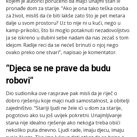
kojem je autorici poručeno da majci unajmi stan ili
pronađe dom za starije. “Ako je ona tako teška osoba
za život, misliš da će biti lakše zato što je pet metara
dalje u svom prostoru? Uz to nije ni u kući, nego u
kamp-prikolici, što bi moglo potaknuti nezadovoljstvo.
Ja se iskreno u dubini sebe nadam da nas zezaš s tom
idejom. Radije reci da se nećeš brinuti o njoj nego
ovako preko one stvari”, napisao je komentator.
“Djeca se ne prave da budu
robovi”
Dio sudionika ove rasprave pak misli da je riječ o
dobro rješenju koje majci nudi samostalnost, a obitelji
zajedništvo. “Stariji ljudi ne žele ići u dom za starije,
pogotovo ako su još uvijek pokretni. Unajmljivanje
stana nije idealno rješenje ako nekoga treba obići
nekoliko puta dnevno. Ljudi rade, imaju djecu, imaju