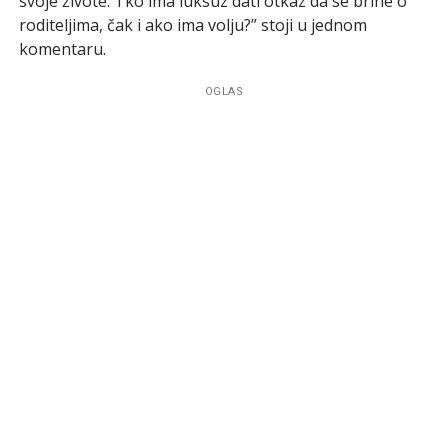
svoje živote. Tko ima luksuz dati otkaz da se brine o
roditeljima, čak i ako ima volju?” stoji u jednom
komentaru.
OGLAS