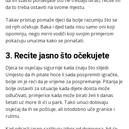
da im stalno ponavljate što ne trebaju dirati, recite im
da to treba ostaviti na svome mjestu.
Takav pristup pomaže djeci da bolje razumiju što se
od njih očekuje. Baka i djed tada nisu samo oni koji
opominju, nego mirni vodiči koji svojim primjerom
pokazuju unucima kako se ponašati.
3. Recite jasno što očekujete
Djeca se osjećaju sigurnije kada znaju što slijedi.
Umjesto da ih pitate hoće li sada pospremiti igračke,
bolje im je reći da je vrijeme za pospremanje. Pitanja je
bolje ostaviti za situacije kada dijete doista može
odlučivati, primjerice kada može birati želi li danas
šetati uz more ili ići u park. Tako unuci dobivaju
osjećaj da ih se poštuje, ali istodobno uče granice i
rutinu.
Kad odrasli jasno razlikuju izbor od dogovora, bit će