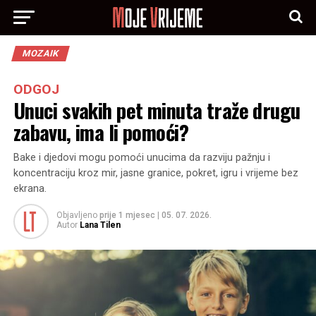
MOZAIK
ODGOJ
Unuci svakih pet minuta traže drugu
zabavu, ima li pomoći?
Bake i djedovi mogu pomoći unucima da razviju pažnju i
koncentraciju kroz mir, jasne granice, pokret, igru i vrijeme bez
ekrana.
Objavljeno
prije 1 mjesec
|
05. 07. 2026.
Autor
Lana Tilen