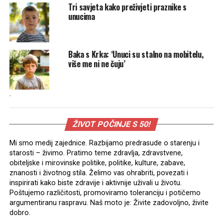
Tri savjeta kako preživjeti praznike s
unucima
Baka s Krka: ‘Unuci su stalno na mobitelu,
više me ni ne čuju’
.
ŽIVOT POČINJE S 50!
Mi smo medij zajednice. Razbijamo predrasude o starenju i
starosti – živimo. Pratimo teme zdravlja, zdravstvene,
obiteljske i mirovinske politike, politike, kulture, zabave,
znanosti i životnog stila. Želimo vas ohrabriti, povezati i
inspirirati kako biste zdravije i aktivnije uživali u životu.
Poštujemo različitosti, promoviramo toleranciju i potičemo
argumentiranu raspravu. Naš moto je: Živite zadovoljno, živite
dobro.