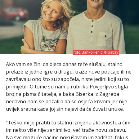
foto; Janko Ferlic /Pixabay
Ako vam se čini da djeca danas teže slušaju, stalno
prelaze iz jedne igre u drugu, traže nove poticaje ili ne
završavaju ono što su započela, niste jedini koji su to
primijetili. O tome su nam u rubriku Povjerljivo stigla
brojna pisma čitatelja, a baka Biserka iz Zagreba
nedavno nam se požalila da se osjeća krivom jer nije
uvijek sretna kada joj sin najavi da će čuvati unuke.
”Teško mi je pratiti tu stalnu izmjenu aktivnosti, a čim
im nešto više nije zanimljivo, već traže novu zabavu.
Na sve moguće načine pokušavam im zadržati fokus