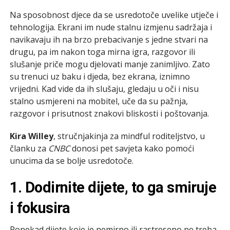
Na sposobnost djece da se usredotoče uvelike utječe i
tehnologija. Ekrani im nude stalnu izmjenu sadržaja i
navikavaju ih na brzo prebacivanje s jedne stvari na
drugu, pa im nakon toga mirna igra, razgovor ili
slušanje priče mogu djelovati manje zanimljivo. Zato
su trenuci uz baku i djeda, bez ekrana, iznimno
vrijedni. Kad vide da ih slušaju, gledaju u oči i nisu
stalno usmjereni na mobitel, uče da su pažnja,
razgovor i prisutnost znakovi bliskosti i poštovanja.
Kira Willey
, stručnjakinja za mindful roditeljstvo, u
članku za
CNBC
donosi pet savjeta kako pomoći
unucima da se bolje usredotoče.
1. Dodirnite dijete, to ga smiruje
i fokusira
Ponekad dijete koje je nemirno ili rastreseno ne treba