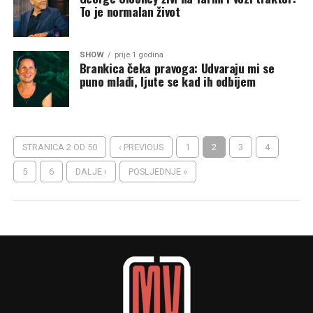
To je normalan život
SHOW
prije 1 godina
Brankica čeka pravoga: Udvaraju mi se
puno mlađi, ljute se kad ih odbijem
STRANICA 2 OD 50
‹ PREVIOUS
1
2
3
4
5
6
DALJE ›
POSLJEDNJE »