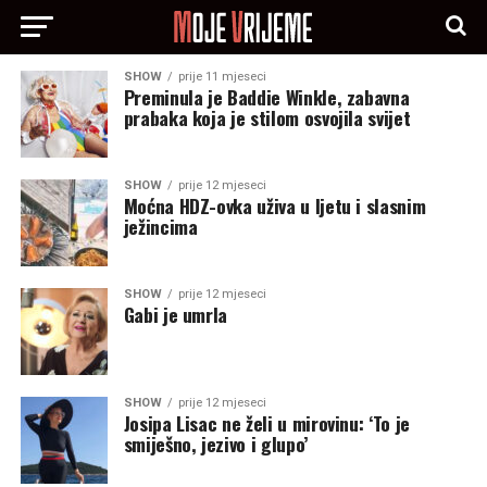
SHOW
prije 11 mjeseci
Preminula je Baddie Winkle, zabavna
prabaka koja je stilom osvojila svijet
SHOW
prije 12 mjeseci
Moćna HDZ-ovka uživa u ljetu i slasnim
ježincima
SHOW
prije 12 mjeseci
Gabi je umrla
SHOW
prije 12 mjeseci
Josipa Lisac ne želi u mirovinu: ‘To je
smiješno, jezivo i glupo’