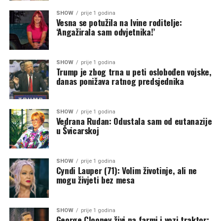
SHOW
prije 1 godina
Vesna se potužila na Ivine roditelje:
‘Angažirala sam odvjetnika!’
SHOW
prije 1 godina
Trump je zbog trna u peti oslobođen vojske,
danas ponižava ratnog predsjednika
SHOW
prije 1 godina
Vedrana Rudan: Odustala sam od eutanazije
u Švicarskoj
SHOW
prije 1 godina
Cyndi Lauper (71): Volim životinje, ali ne
mogu živjeti bez mesa
SHOW
prije 1 godina
George Clooney živi na farmi i vozi traktor: