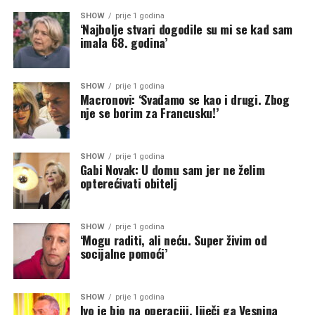
SHOW
prije 1 godina
‘Najbolje stvari dogodile su mi se kad sam
imala 68. godina’
SHOW
prije 1 godina
Macronovi: ‘Svađamo se kao i drugi. Zbog
nje se borim za Francusku!’
SHOW
prije 1 godina
Gabi Novak: U domu sam jer ne želim
opterećivati obitelj
SHOW
prije 1 godina
‘Mogu raditi, ali neću. Super živim od
socijalne pomoći’
SHOW
prije 1 godina
Ivo je bio na operaciji, liječi ga Vesnina