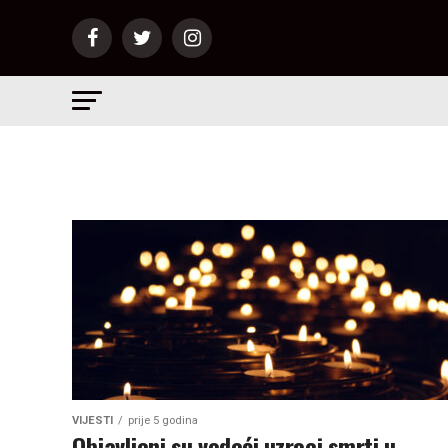
VIJESTI
prije 5 godina
Objavljeni su vodeći uzroci smrti u