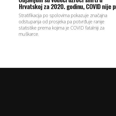
Hrvatskoj za 2020. godinu, COVID nije p
Stratifikacija po spolovima pokazuje značajna
odstupanja od prosjeka pa potvrđuje ranije
statistike prema kojima je COVID fatalniji za
muškarce.