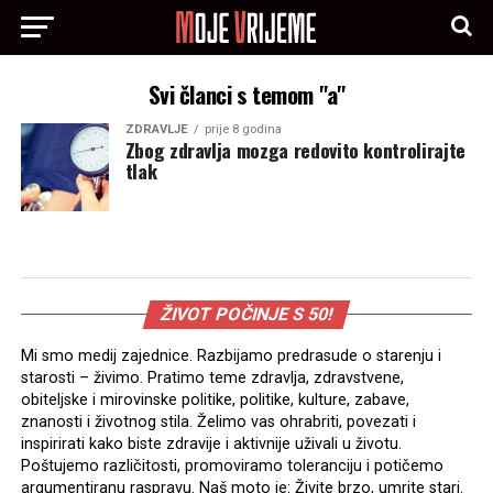
Svi članci s temom "a"
ZDRAVLJE
prije 8 godina
Zbog zdravlja mozga redovito kontrolirajte
tlak
ŽIVOT POČINJE S 50!
Mi smo medij zajednice. Razbijamo predrasude o starenju i
starosti – živimo. Pratimo teme zdravlja, zdravstvene,
obiteljske i mirovinske politike, politike, kulture, zabave,
znanosti i životnog stila. Želimo vas ohrabriti, povezati i
inspirirati kako biste zdravije i aktivnije uživali u životu.
Poštujemo različitosti, promoviramo toleranciju i potičemo
argumentiranu raspravu. Naš moto je: Živite brzo, umrite stari.