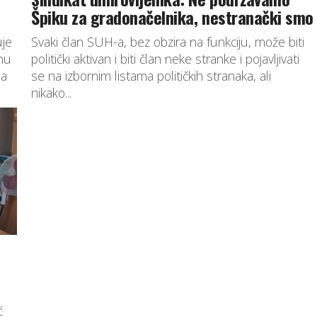
Špiku za gradonačelnika, nestranački smo
uje
Svaki član SUH-a, bez obzira na funkciju, može biti
nu
politički aktivan i biti član neke stranke i pojavljivati
ja
se na izbornim listama političkih stranaka, ali
nikako...
ć