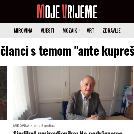
MIROVINA
VIJESTI
MOZAIK
VRT
ZDRAVLJE
 članci s temom "ante kupre
MIROVINA
prije 5 godina
Sindikat umirovljenika: Ne podržavamo