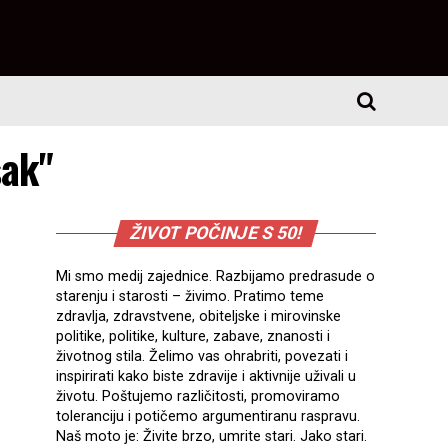
šak"
ŽIVOT POČINJE S 50!
Mi smo medij zajednice. Razbijamo predrasude o
starenju i starosti – živimo. Pratimo teme
zdravlja, zdravstvene, obiteljske i mirovinske
politike, politike, kulture, zabave, znanosti i
životnog stila. Želimo vas ohrabriti, povezati i
inspirirati kako biste zdravije i aktivnije uživali u
životu. Poštujemo različitosti, promoviramo
toleranciju i potičemo argumentiranu raspravu.
Naš moto je: Živite brzo, umrite stari. Jako stari.