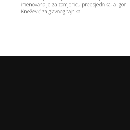
imenovana je za zamjenicu predsjednika, a Igor
Knežević za glavnog tajnika.