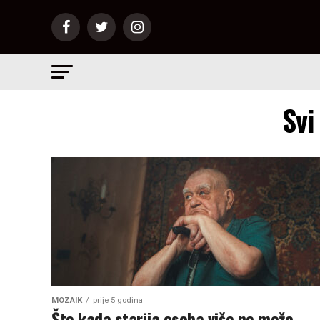
Svi
MOZAIK
prije 5 godina
Što kada starija osoba više ne može