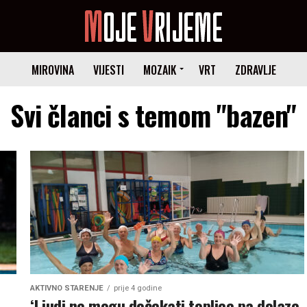
MIROVINA
VIJESTI
MOZAIK
VRT
ZDRAVLJE
Svi članci s temom "bazen"
AKTIVNO STARENJE
prije 4 godine
‘Ljudi ne mogu dočekati toplice pa dolaze