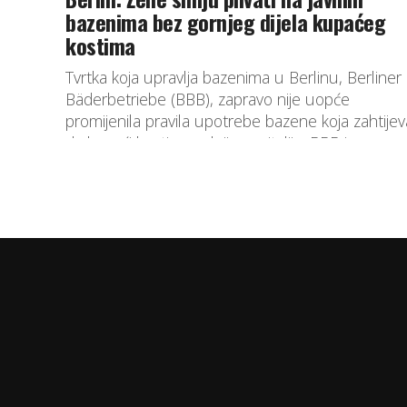
bazenima bez gornjeg dijela kupaćeg
kostima
Tvrtka koja upravlja bazenima u Berlinu, Berliner
Bäderbetriebe (BBB), zapravo nije uopće
promijenila pravila upotrebe bazene koja zahtijev
da kupaći kostim prekrije genitalije. BBB je samo..