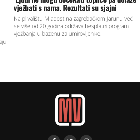
vježbati s nama. Rezultati su sjajni
Na plivalištu Mladost na zagrebačkom Jarunu već
se više od 20 godina održava besplatni program
vježbanja u bazenu za umirovljenike.
aju
.