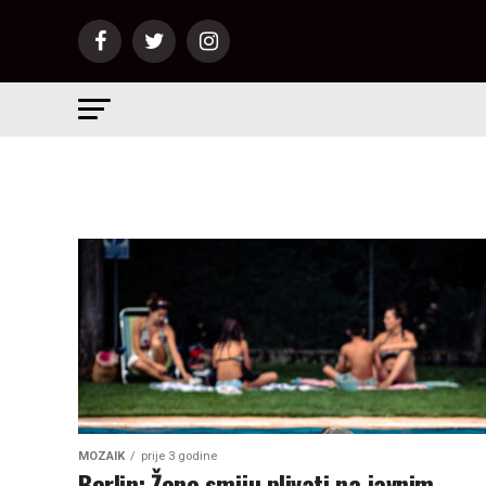
MOZAIK
prije 3 godine
Berlin: Žene smiju plivati na javnim