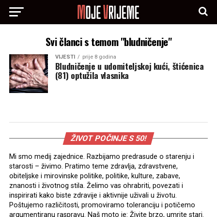
Svi članci s temom "bludničenje"
VIJESTI
prije 8 godina
Bludničenje u udomiteljskoj kući, štićenica
(81) optužila vlasnika
ŽIVOT POČINJE S 50!
Mi smo medij zajednice. Razbijamo predrasude o starenju i
starosti – živimo. Pratimo teme zdravlja, zdravstvene,
obiteljske i mirovinske politike, politike, kulture, zabave,
znanosti i životnog stila. Želimo vas ohrabriti, povezati i
inspirirati kako biste zdravije i aktivnije uživali u životu.
Poštujemo različitosti, promoviramo toleranciju i potičemo
argumentiranu raspravu. Naš moto je: Živite brzo, umrite stari.