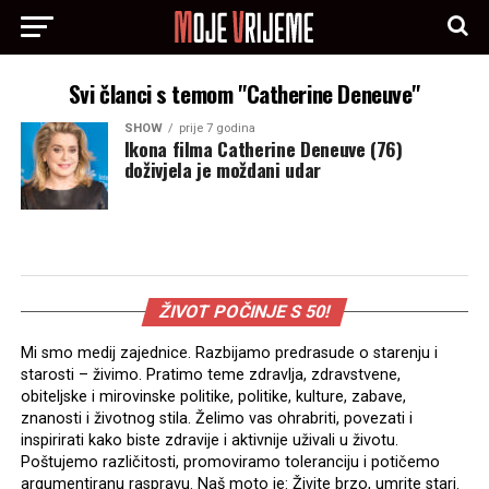
Svi članci s temom "Catherine Deneuve"
SHOW
prije 7 godina
Ikona filma Catherine Deneuve (76)
doživjela je moždani udar
ŽIVOT POČINJE S 50!
Mi smo medij zajednice. Razbijamo predrasude o starenju i
starosti – živimo. Pratimo teme zdravlja, zdravstvene,
obiteljske i mirovinske politike, politike, kulture, zabave,
znanosti i životnog stila. Želimo vas ohrabriti, povezati i
inspirirati kako biste zdravije i aktivnije uživali u životu.
Poštujemo različitosti, promoviramo toleranciju i potičemo
argumentiranu raspravu. Naš moto je: Živite brzo, umrite stari.