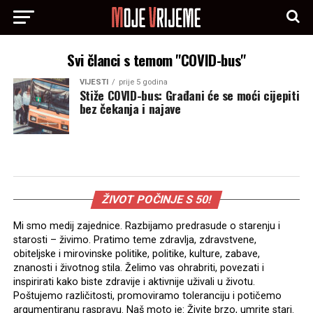
Svi članci s temom "COVID-bus"
VIJESTI
prije 5 godina
Stiže COVID-bus: Građani će se moći cijepiti
bez čekanja i najave
ŽIVOT POČINJE S 50!
Mi smo medij zajednice. Razbijamo predrasude o starenju i
starosti – živimo. Pratimo teme zdravlja, zdravstvene,
obiteljske i mirovinske politike, politike, kulture, zabave,
znanosti i životnog stila. Želimo vas ohrabriti, povezati i
inspirirati kako biste zdravije i aktivnije uživali u životu.
Poštujemo različitosti, promoviramo toleranciju i potičemo
argumentiranu raspravu. Naš moto je: Živite brzo, umrite stari.