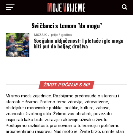
Svi članci s temom "da mogu"
MOZAIK
prije 5 godina
Socijalna uključenost: I pletaće igle mogu
biti put do boljeg društva
ŽIVOT POČINJE S 50!
Mi smo medij zajednice. Razbijamo predrasude o starenju i
starosti – živimo. Pratimo teme zdravlja, zdravstvene,
obiteljske i mirovinske politike, politike, kulture, zabave,
znanosti i životnog stila. Želimo vas ohrabriti, povezati i
inspirirati kako biste zdravije i aktivnije uživali u životu.
Poštujemo različitosti, promoviramo toleranciju i potičemo
argumentiranu raspravu. Naš moto je: Živite brzo, umrite stari.