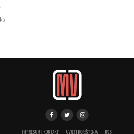
,
oka
IMPRESUM I KONTAKT
UVJETI KORIŠTENJA
RSS