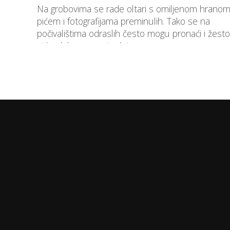
Na grobovima se rade oltari s omiljenom hranom
pićem i fotografijama preminulih. Tako se na
počivalištima odraslih često mogu pronaći i žest
pića, dok se preminuloj...