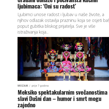
ljubimaca: ‘Oni su radost’
Ljubimci unose radost i ljubav u naše živote, a
njihov odlazak ostavlja prazninu koja se osjeti ba
poput gubitka bliskog prijatelja. Sve je više
istraživanja koja...
MOZAIK
prije 7 godina
Meksiko spektakularnim svečanostima
slavi Dušni dan – humor i smrt mogu
zajedno