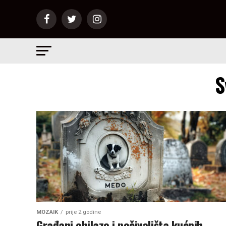
S
MOZAIK
prije 2 godine
Građani obilaze i počivališta kućnih