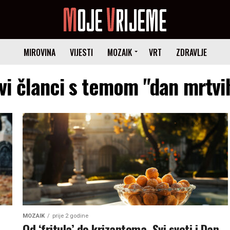
MIROVINA
VIJESTI
MOZAIK
VRT
ZDRAVLJE
vi članci s temom "dan mrtvi
MOZAIK
prije 2 godine
Od ‘fritula’ do krizantema, Svi sveti i Dan