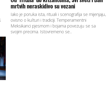
mrtvih neraskidivo su vezani
Iako je poruka ista, rituali i scenografija se mijenjaju,
š
ovisno o kulturi i tradiciji. Temperamentni
Meksikanci pjesmom i bojama povezuju se sa
svojim precima. Istovremeno se...