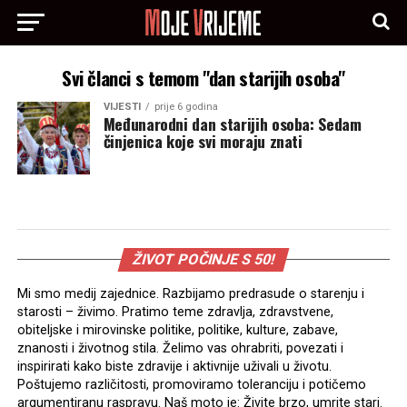
Svi članci s temom "dan starijih osoba"
VIJESTI
prije 6 godina
Međunarodni dan starijih osoba: Sedam
činjenica koje svi moraju znati
ŽIVOT POČINJE S 50!
Mi smo medij zajednice. Razbijamo predrasude o starenju i
starosti – živimo. Pratimo teme zdravlja, zdravstvene,
obiteljske i mirovinske politike, politike, kulture, zabave,
znanosti i životnog stila. Želimo vas ohrabriti, povezati i
inspirirati kako biste zdravije i aktivnije uživali u životu.
Poštujemo različitosti, promoviramo toleranciju i potičemo
argumentiranu raspravu. Naš moto je: Živite brzo, umrite stari.