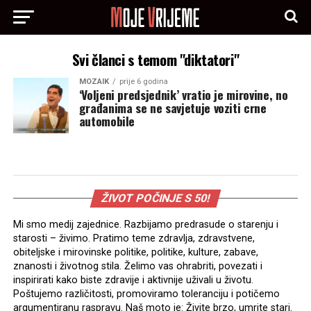
Svi članci s temom "diktatori"
MOZAIK
prije 6 godina
‘Voljeni predsjednik’ vratio je mirovine, no
građanima se ne savjetuje voziti crne
automobile
ŽIVOT POČINJE S 50!
Mi smo medij zajednice. Razbijamo predrasude o starenju i
starosti – živimo. Pratimo teme zdravlja, zdravstvene,
obiteljske i mirovinske politike, politike, kulture, zabave,
znanosti i životnog stila. Želimo vas ohrabriti, povezati i
inspirirati kako biste zdravije i aktivnije uživali u životu.
Poštujemo različitosti, promoviramo toleranciju i potičemo
argumentiranu raspravu. Naš moto je: Živite brzo, umrite stari.