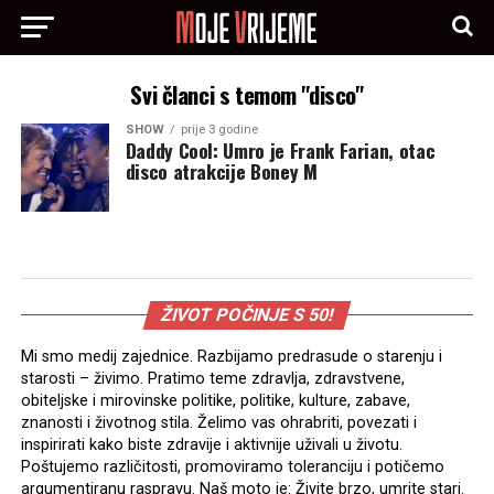
Svi članci s temom "disco"
SHOW
prije 3 godine
Daddy Cool: Umro je Frank Farian, otac
disco atrakcije Boney M
ŽIVOT POČINJE S 50!
Mi smo medij zajednice. Razbijamo predrasude o starenju i
starosti – živimo. Pratimo teme zdravlja, zdravstvene,
obiteljske i mirovinske politike, politike, kulture, zabave,
znanosti i životnog stila. Želimo vas ohrabriti, povezati i
inspirirati kako biste zdravije i aktivnije uživali u životu.
Poštujemo različitosti, promoviramo toleranciju i potičemo
argumentiranu raspravu. Naš moto je: Živite brzo, umrite stari.