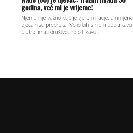
godina, već mi je vrijeme!
Njemu nije važno koje je vjere ili nacije, a ni njena
djeca nisu prepreka. 'Volio bih s njom popiti kavu
ujutro, imati društvo, ne piti kavu...