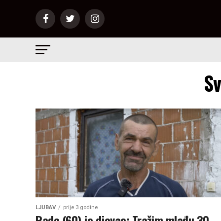
Sv
LJUBAV
prije 3 godine
Rade (60) je djevac: Tražim mlađu 30