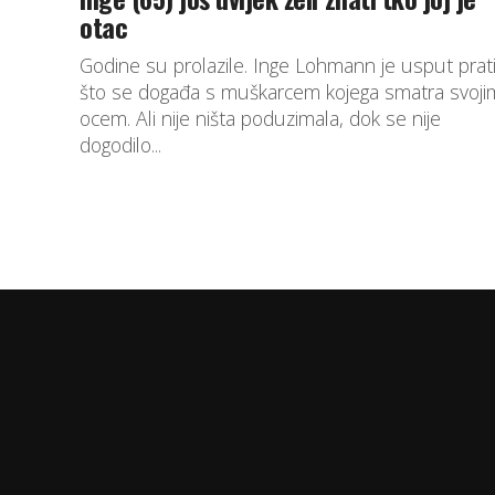
otac
Godine su prolazile. Inge Lohmann je usput pratil
što se događa s muškarcem kojega smatra svoji
ocem. Ali nije ništa poduzimala, dok se nije
dogodilo...