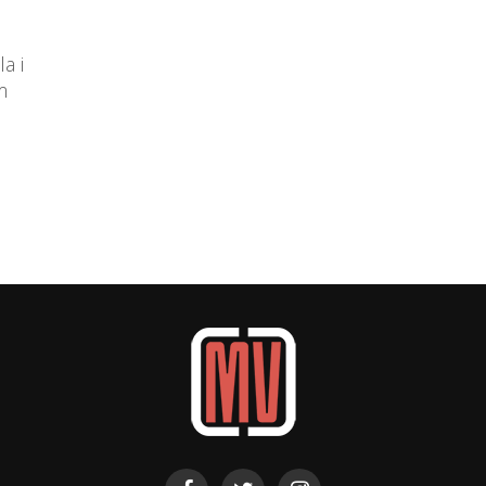
a i
m