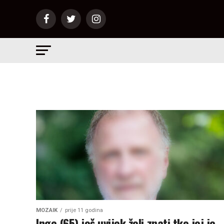
MOZAIK
prije 11 godina
Inge (65) još uvijek želi znati tko joj je