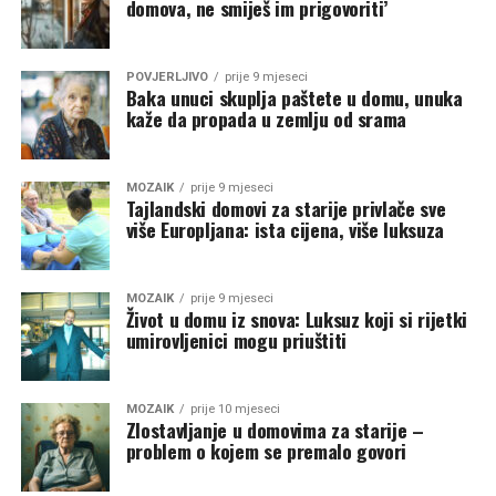
domova, ne smiješ im prigovoriti’
POVJERLJIVO
prije 9 mjeseci
Baka unuci skuplja paštete u domu, unuka
kaže da propada u zemlju od srama
MOZAIK
prije 9 mjeseci
Tajlandski domovi za starije privlače sve
više Europljana: ista cijena, više luksuza
MOZAIK
prije 9 mjeseci
Život u domu iz snova: Luksuz koji si rijetki
umirovljenici mogu priuštiti
MOZAIK
prije 10 mjeseci
Zlostavljanje u domovima za starije –
problem o kojem se premalo govori