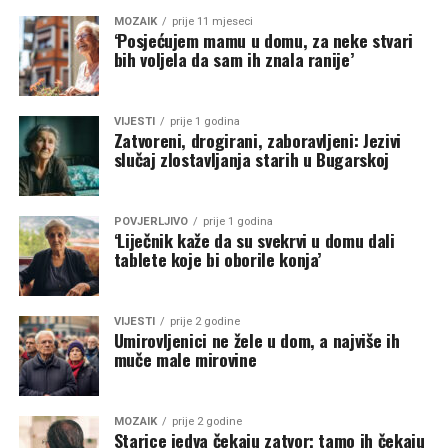
MOZAIK
prije 11 mjeseci
‘Posjećujem mamu u domu, za neke stvari
bih voljela da sam ih znala ranije’
VIJESTI
prije 1 godina
Zatvoreni, drogirani, zaboravljeni: Jezivi
slučaj zlostavljanja starih u Bugarskoj
POVJERLJIVO
prije 1 godina
‘Liječnik kaže da su svekrvi u domu dali
tablete koje bi oborile konja’
VIJESTI
prije 2 godine
Umirovljenici ne žele u dom, a najviše ih
muče male mirovine
MOZAIK
prije 2 godine
Starice jedva čekaju zatvor; tamo ih čekaju