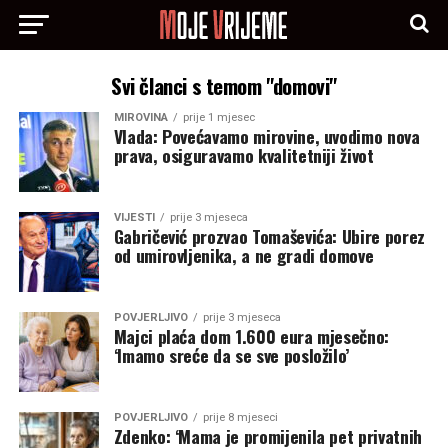
Svi članci s temom "domovi"
MIROVINA
prije 1 mjesec
Vlada: Povećavamo mirovine, uvodimo nova
prava, osiguravamo kvalitetniji život
VIJESTI
prije 3 mjeseca
Gabričević prozvao Tomaševića: Ubire porez
od umirovljenika, a ne gradi domove
POVJERLJIVO
prije 3 mjeseca
Majci plaća dom 1.600 eura mjesečno:
‘Imamo sreće da se sve posložilo’
POVJERLJIVO
prije 8 mjeseci
Zdenko: ‘Mama je promijenila pet privatnih