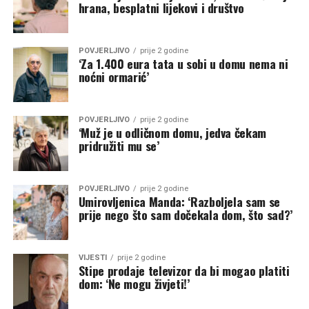
hrana, besplatni lijekovi i društvo
POVJERLJIVO
prije 2 godine
‘Za 1.400 eura tata u sobi u domu nema ni
noćni ormarić’
POVJERLJIVO
prije 2 godine
‘Muž je u odličnom domu, jedva čekam
pridružiti mu se’
POVJERLJIVO
prije 2 godine
Umirovljenica Manda: ‘Razboljela sam se
prije nego što sam dočekala dom, što sad?’
VIJESTI
prije 2 godine
Stipe prodaje televizor da bi mogao platiti
dom: ‘Ne mogu živjeti!’