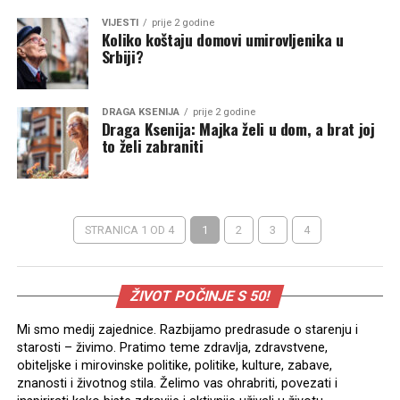
VIJESTI
prije 2 godine
Koliko koštaju domovi umirovljenika u
Srbiji?
DRAGA KSENIJA
prije 2 godine
Draga Ksenija: Majka želi u dom, a brat joj
to želi zabraniti
STRANICA 1 OD 4
1
2
3
4
ŽIVOT POČINJE S 50!
Mi smo medij zajednice. Razbijamo predrasude o starenju i
starosti – živimo. Pratimo teme zdravlja, zdravstvene,
obiteljske i mirovinske politike, politike, kulture, zabave,
znanosti i životnog stila. Želimo vas ohrabriti, povezati i