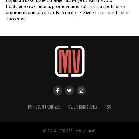
inspirirati kako biste zdravije i aktivnije uživali u životu.
Poštujemo različitosti, promoviramo toleranciju i potičemo
argumentiranu raspravu. Naš moto je: Živite brzo, umrite stari.
Jako stari.
IMPRESUM I KONTAKT
UVJETI KORIŠTENJA
RSS
© 2014 - 2026 Moje Vrijeme®