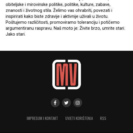
obiteljske i mirovinske politike, politike, kulture, zabave,
znanosti i životnog stila. Želimo vas ohrabriti, povezati i
inspirirati kako biste zdravije i aktivnije uživali u životu.
Poštujemo različitosti, promoviramo toleranciju i potičemo
argumentiranu raspravu. Naš moto je: Živite brzo, umrite stari.
Jako stari.
IMPRESUM I KONTAKT
UVJETI KORIŠTENJA
RSS