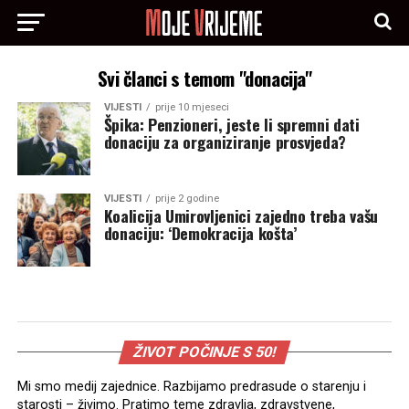
Svi članci s temom "donacija"
VIJESTI
prije 10 mjeseci
Špika: Penzioneri, jeste li spremni dati
donaciju za organiziranje prosvjeda?
VIJESTI
prije 2 godine
Koalicija Umirovljenici zajedno treba vašu
donaciju: ‘Demokracija košta’
ŽIVOT POČINJE S 50!
Mi smo medij zajednice. Razbijamo predrasude o starenju i
starosti – živimo. Pratimo teme zdravlja, zdravstvene,