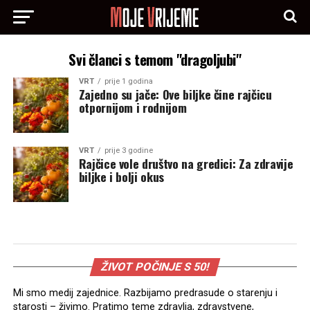
Svi članci s temom "dragoljubi"
VRT
prije 1 godina
Zajedno su jače: Ove biljke čine rajčicu
otpornijom i rodnijom
VRT
prije 3 godine
Rajčice vole društvo na gredici: Za zdravije
biljke i bolji okus
ŽIVOT POČINJE S 50!
Mi smo medij zajednice. Razbijamo predrasude o starenju i
starosti – živimo. Pratimo teme zdravlja, zdravstvene,