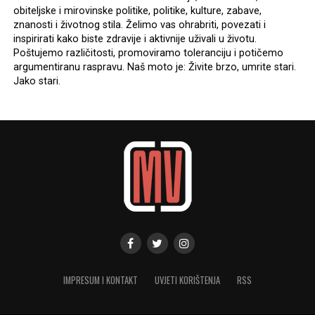
obiteljske i mirovinske politike, politike, kulture, zabave,
znanosti i životnog stila. Želimo vas ohrabriti, povezati i
inspirirati kako biste zdravije i aktivnije uživali u životu.
Poštujemo različitosti, promoviramo toleranciju i potičemo
argumentiranu raspravu. Naš moto je: Živite brzo, umrite stari.
Jako stari.
IMPRESUM I KONTAKT
UVJETI KORIŠTENJA
RSS