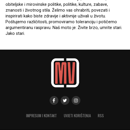
obiteljske i mirovinske politike, politike, kulture, zabave,
znanosti i životnog stila. Želimo vas ohrabriti, povezati i
inspirirati kako biste zdravije i aktivnije uživali u životu.
Poštujemo različitosti, promoviramo toleranciju i potičemo
argumentiranu raspravu. Naš moto je: Živite brzo, umrite stari.
Jako stari.
IMPRESUM I KONTAKT
UVJETI KORIŠTENJA
RSS