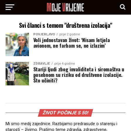
Svi članci s temom "društvena izolacija"
POVJERLJIVO
prije 2 godine
Voli jednostavan život: ‘Nisam letjela
avionom, ne farbam se, ne izlazim’
ZDRAVLJE
prije 4 godine
Stariji ljudi zbog invaliditeta i siromaštva u
posebnom su riziku od društvene izolacije.
Što učiniti?
ŽIVOT POČINJE S 50!
Mi smo medij zajednice. Razbijamo predrasude o starenju i
starosti – živimo. Pratimo teme zdravlja, zdravstvene,