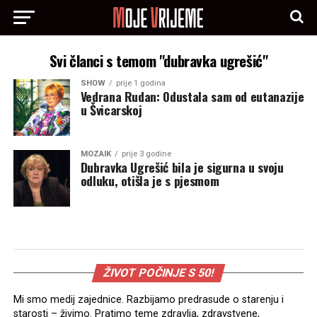
Svi članci s temom "dubravka ugrešić"
SHOW
prije 1 godina
Vedrana Rudan: Odustala sam od eutanazije
u Švicarskoj
MOZAIK
prije 3 godine
Dubravka Ugrešić bila je sigurna u svoju
odluku, otišla je s pjesmom
ŽIVOT POČINJE S 50!
Mi smo medij zajednice. Razbijamo predrasude o starenju i
starosti – živimo. Pratimo teme zdravlja, zdravstvene,