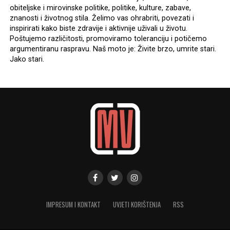
obiteljske i mirovinske politike, politike, kulture, zabave,
znanosti i životnog stila. Želimo vas ohrabriti, povezati i
inspirirati kako biste zdravije i aktivnije uživali u životu.
Poštujemo različitosti, promoviramo toleranciju i potičemo
argumentiranu raspravu. Naš moto je: Živite brzo, umrite stari.
Jako stari.
IMPRESUM I KONTAKT
UVJETI KORIŠTENJA
RSS