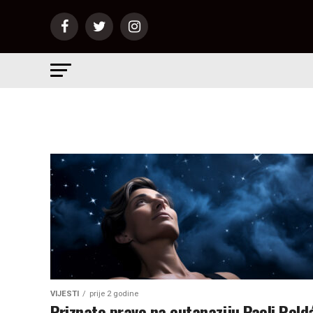
VIJESTI
prije 2 godine
Priznato pravo na eutanaziju Paoli Rold