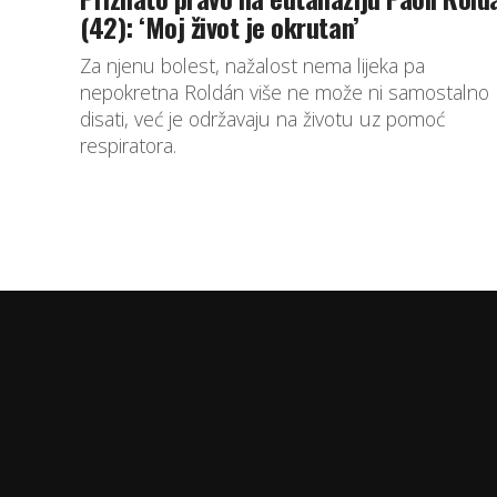
(42): ‘Moj život je okrutan’
Za njenu bolest, nažalost nema lijeka pa
nepokretna Roldán više ne može ni samostalno
disati, već je održavaju na životu uz pomoć
respiratora.