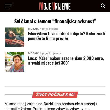
Svi članci s temom "financijska ovisnost"
MOZAIK
prije 3 tjedna
Iskorištava li vas odraslo dijete? Kako znati
pomažete li mu previše
MOZAIK
prije 2 mjeseca
Luca: ‘Kćeri nakon sezone dam 2.000 eura,
a svaki mjesec još 300’
ŽIVOT POČINJE S 50!
Mi smo medij zajednice. Razbijamo predrasude o starenju i
starosti – živimo. Pratimo teme zdravlja, zdravstvene,