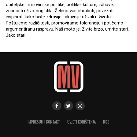
obiteljske i mirovinske politike, politike, kulture, zabave,
znanosti i životnog stila. Želimo vas ohrabriti, povezati i
inspirirati kako biste zdravije i aktivnije uživali u životu.
Poštujemo različitosti, promoviramo toleranciju i potičemo
argumentiranu raspravu. Naš moto je: Živite brzo, umrite stari.
Jako stari.
IMPRESUM I KONTAKT
UVJETI KORIŠTENJA
RSS