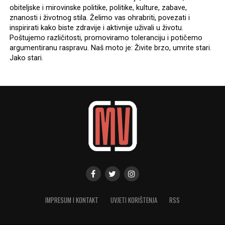
obiteljske i mirovinske politike, politike, kulture, zabave,
znanosti i životnog stila. Želimo vas ohrabriti, povezati i
inspirirati kako biste zdravije i aktivnije uživali u životu.
Poštujemo različitosti, promoviramo toleranciju i potičemo
argumentiranu raspravu. Naš moto je: Živite brzo, umrite stari.
Jako stari.
IMPRESUM I KONTAKT
UVJETI KORIŠTENJA
RSS