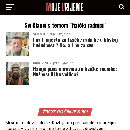
Svi članci s temom "fizički radnici"
VIJESTI
prije 9 mjeseci
Ima li mjesta za fizičke radnike u bliskoj
budućnosti? Da, ali ne za sve
MIROVINA
prije 3 godine
Ranija puna mirovina za fizičke radnike:
Nužnost ili besmilica?
ŽIVOT POČINJE S 50!
Mi smo medij zajednice. Razbijamo predrasude o starenju i
starosti – živimo. Pratimo teme zdravlja, zdravstvene,