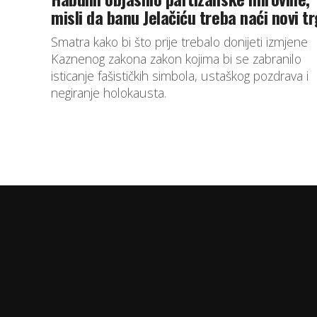
misli da banu Jelačiću treba naći novi tr
Smatra kako bi što prije trebalo donijeti izmjene
Kaznenog zakona zakon kojima bi se zabranilo
isticanje fašističkih simbola, ustaškog pozdrava i
negiranje holokausta.