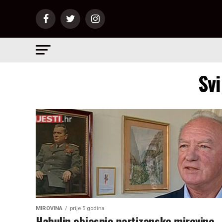
Svi
MIROVINA
prije 5 godina
Habulin objasnio partizanske mirovine,