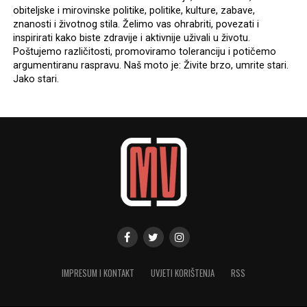
obiteljske i mirovinske politike, politike, kulture, zabave,
znanosti i životnog stila. Želimo vas ohrabriti, povezati i
inspirirati kako biste zdravije i aktivnije uživali u životu.
Poštujemo različitosti, promoviramo toleranciju i potičemo
argumentiranu raspravu. Naš moto je: Živite brzo, umrite stari.
Jako stari.
IMPRESUM I KONTAKT
UVJETI KORIŠTENJA
RSS