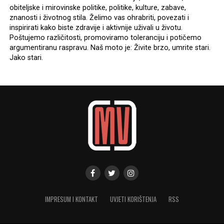
obiteljske i mirovinske politike, politike, kulture, zabave,
znanosti i životnog stila. Želimo vas ohrabriti, povezati i
inspirirati kako biste zdravije i aktivnije uživali u životu.
Poštujemo različitosti, promoviramo toleranciju i potičemo
argumentiranu raspravu. Naš moto je: Živite brzo, umrite stari.
Jako stari.
IMPRESUM I KONTAKT
UVJETI KORIŠTENJA
RSS