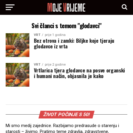
Svi članci s temom "glodavci"
VRT
prije 1 godina
Bez otrova i zamki: Biljke koje tjeraju
glodavce iz vrta
VRT
prije 2 godine
Vrtlarica tjera glodavce na posve organski
i humani način, objasnila je kako
ŽIVOT POČINJE S 50!
Mi smo medij zajednice. Razbijamo predrasude o starenju i
starosti – živimo. Pratimo teme zdravlja, zdravstvene,