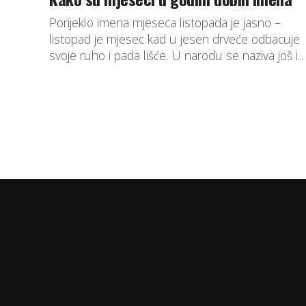
Porijeklo imena mjeseca listopada je jasno –
listopad je mjesec kad u jesen drveće odbacuje
svoje ruho i pada lišće. U narodu se naziva još i...