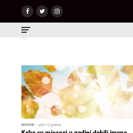
MOZAIK
prije 12 godina
Kako su mjeseci u godini dobili imena