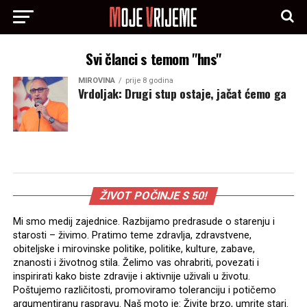
Svi članci s temom "hns"
MIROVINA
prije 8 godina
Vrdoljak: Drugi stup ostaje, jačat ćemo ga
ŽIVOT POČINJE S 50!
Mi smo medij zajednice. Razbijamo predrasude o starenju i
starosti – živimo. Pratimo teme zdravlja, zdravstvene,
obiteljske i mirovinske politike, politike, kulture, zabave,
znanosti i životnog stila. Želimo vas ohrabriti, povezati i
inspirirati kako biste zdravije i aktivnije uživali u životu.
Poštujemo različitosti, promoviramo toleranciju i potičemo
argumentiranu raspravu. Naš moto je: Živite brzo, umrite stari.