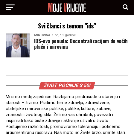
Svi članci s temom "ids"
MIROVINA
prije 2 godine
IDS-ova ponuda: Decentralizacijom do većih
plaća i mirovina
ŽIVOT POČINJE S 50!
Mi smo medij zajednice. Razbijamo predrasude o starenju i
starosti – živimo. Pratimo teme zdravlja, zdravstvene,
obiteljske i mirovinske politike, politike, kulture, zabave,
znanosti i životnog stila. Želimo vas ohrabriti, povezati i
inspirirati kako biste zdravije i aktivnije uživali u životu.
Poštujemo različitosti, promoviramo toleranciju i potičemo
argumentiranu raspravu. Naš moto je: Živite brzo, umrite stari.