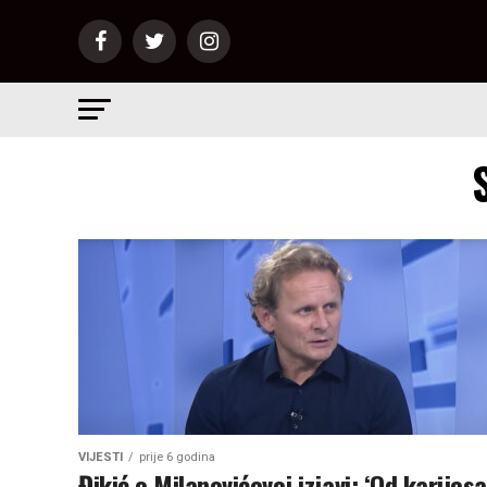
VIJESTI
prije 6 godina
Đikić o Milanovićevoj izjavi: ‘Od karijesa