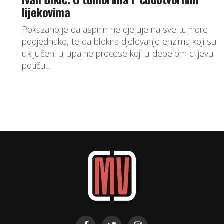
lijekovima
Pokazano je da aspirin ne djeluje na sve tumore
podjednako, te da blokira djelovanje enzima koji su
uključeni u upalne procese koji u debelom crijevu
potiču...