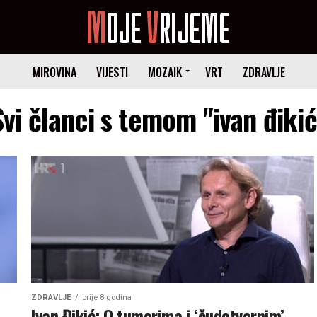
MIROVINA
VIJESTI
MOZAIK
VRT
ZDRAVLJE
Svi članci s temom "ivan đikić
ZDRAVLJE
prije 8 godina
Ivan Đikić: O tumorima i ‘čudotvornim’