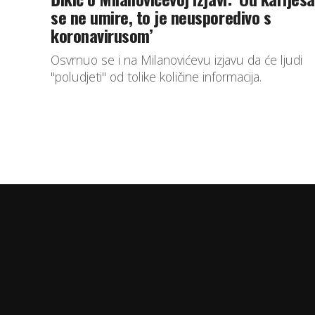
se ne umire, to je neusporedivo s
koronavirusom’
Osvrnuo se i na Milanovićevu izjavu da će ljudi
"poludjeti" od tolike količine informacija.