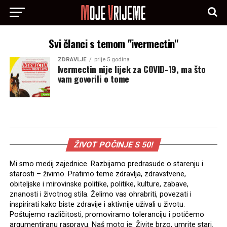
Svi članci s temom "ivermectin"
ZDRAVLJE
prije 5 godina
Ivermectin nije lijek za COVID-19, ma što
vam govorili o tome
ŽIVOT POČINJE S 50!
Mi smo medij zajednice. Razbijamo predrasude o starenju i
starosti – živimo. Pratimo teme zdravlja, zdravstvene,
obiteljske i mirovinske politike, politike, kulture, zabave,
znanosti i životnog stila. Želimo vas ohrabriti, povezati i
inspirirati kako biste zdravije i aktivnije uživali u životu.
Poštujemo različitosti, promoviramo toleranciju i potičemo
argumentiranu raspravu. Naš moto je: Živite brzo, umrite stari.