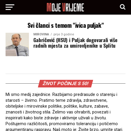
Svi članci s temom "ivica puljak"
MIROVINA
prije 3 godine
Gabričević (HSU) i Puljak dogovarali više
radnih mjesta za umirovljenike u Splitu
ŽIVOT POČINJE S 50!
Mi smo medij zajednice. Razbijamo predrasude o starenju i
starosti – živimo. Pratimo teme zdravlja, zdravstvene,
obiteljske i mirovinske politike, politike, kulture, zabave,
znanosti i životnog stila. Želimo vas ohrabriti, povezati i
inspirirati kako biste zdravije i aktivnije uživali u životu.
Poštujemo različitosti, promoviramo toleranciju i potičemo
argumentiranu raspravu. Naš moto je: Živite brzo, umrite stari.