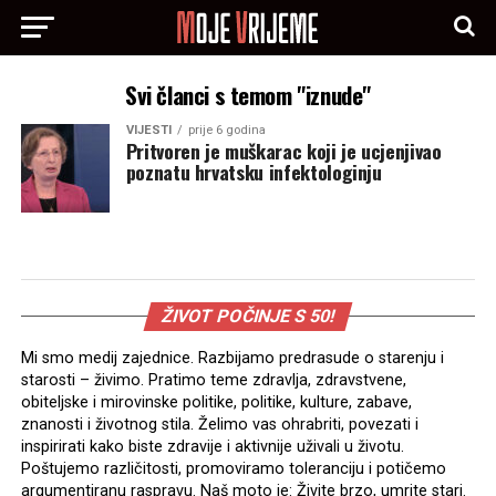
Svi članci s temom "iznude"
VIJESTI
prije 6 godina
Pritvoren je muškarac koji je ucjenjivao
poznatu hrvatsku infektologinju
ŽIVOT POČINJE S 50!
Mi smo medij zajednice. Razbijamo predrasude o starenju i
starosti – živimo. Pratimo teme zdravlja, zdravstvene,
obiteljske i mirovinske politike, politike, kulture, zabave,
znanosti i životnog stila. Želimo vas ohrabriti, povezati i
inspirirati kako biste zdravije i aktivnije uživali u životu.
Poštujemo različitosti, promoviramo toleranciju i potičemo
argumentiranu raspravu. Naš moto je: Živite brzo, umrite stari.