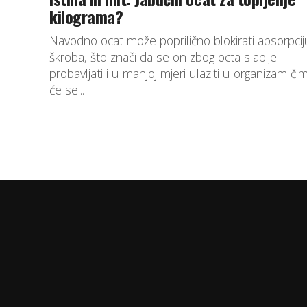
kilograma?
Navodno ocat može poprilično blokirati apsorpcij
škroba, što znači da se on zbog octa slabije
probavljati i u manjoj mjeri ulaziti u organizam či
će se...