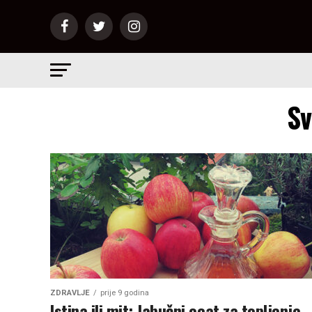
Sv
ZDRAVLJE
prije 9 godina
Istina ili mit: Jabučni ocat za topljenje