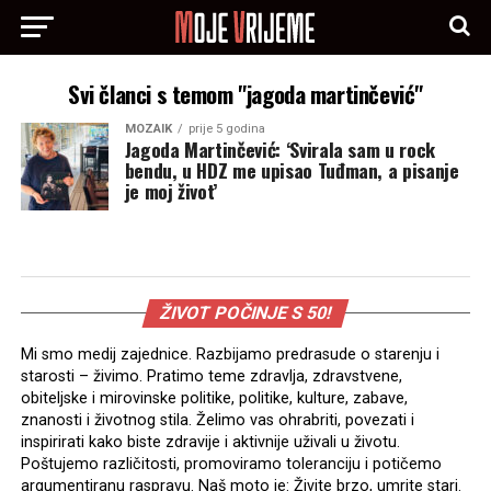
Svi članci s temom "jagoda martinčević"
MOZAIK
prije 5 godina
Jagoda Martinčević: ‘Svirala sam u rock
bendu, u HDZ me upisao Tuđman, a pisanje
je moj život’
ŽIVOT POČINJE S 50!
Mi smo medij zajednice. Razbijamo predrasude o starenju i
starosti – živimo. Pratimo teme zdravlja, zdravstvene,
obiteljske i mirovinske politike, politike, kulture, zabave,
znanosti i životnog stila. Želimo vas ohrabriti, povezati i
inspirirati kako biste zdravije i aktivnije uživali u životu.
Poštujemo različitosti, promoviramo toleranciju i potičemo
argumentiranu raspravu. Naš moto je: Živite brzo, umrite stari.