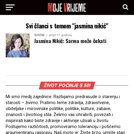
Svi članci s temom "jasmina nikić"
SHOW
prije 11 godina
Jasmina Nikić: Sarma može čekati
ŽIVOT POČINJE S 50!
Mi smo medij zajednice. Razbijamo predrasude o starenju i
starosti – živimo. Pratimo teme zdravlja, zdravstvene,
obiteljske i mirovinske politike, politike, kulture, zabave,
znanosti i životnog stila. Želimo vas ohrabriti, povezati i
inspirirati kako biste zdravije i aktivnije uživali u životu.
Poštujemo različitosti, promoviramo toleranciju i potičemo
argumentiranu raspravu. Naš moto je: Živite brzo, umrite stari.