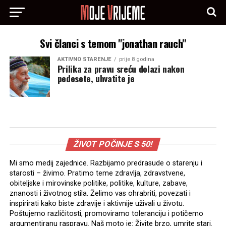
Svi članci s temom "jonathan rauch"
AKTIVNO STARENJE
prije 8 godina
Prilika za pravu sreću dolazi nakon
pedesete, uhvatite je
ŽIVOT POČINJE S 50!
Mi smo medij zajednice. Razbijamo predrasude o starenju i
starosti – živimo. Pratimo teme zdravlja, zdravstvene,
obiteljske i mirovinske politike, politike, kulture, zabave,
znanosti i životnog stila. Želimo vas ohrabriti, povezati i
inspirirati kako biste zdravije i aktivnije uživali u životu.
Poštujemo različitosti, promoviramo toleranciju i potičemo
argumentiranu raspravu. Naš moto je: Živite brzo, umrite stari.