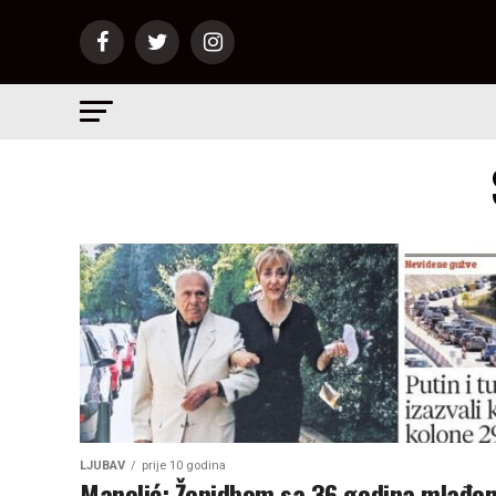
LJUBAV
prije 10 godina
Manolić: Ženidbom sa 36 godina mlađo