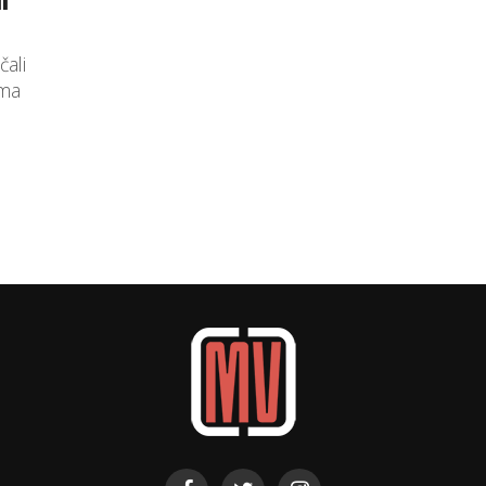
čali
ima