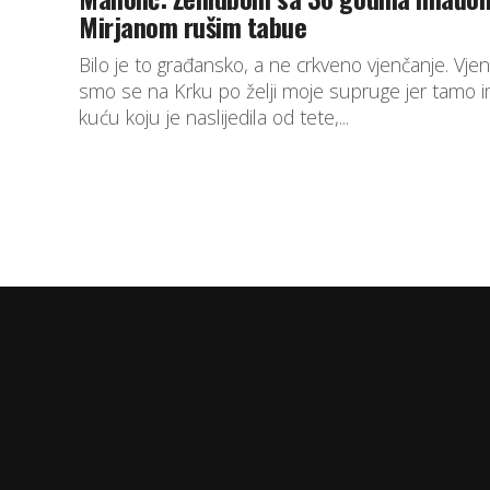
Mirjanom rušim tabue
Bilo je to građansko, a ne crkveno vjenčanje. Vjen
smo se na Krku po želji moje supruge jer tamo 
kuću koju je naslijedila od tete,...