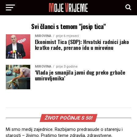
Svi članci s temom "josip tica"
MIROVINA
prije 6 mjeseci
Ekonimist Tica (SDP): Hrvatski radnici jako
kratko rade, prerano idu u mirovinu
MIROVINA
prije 3 godine
‘Vlada je smanjila javni dug preko grbače
umirovljenika’
ŽIVOT POČINJE S 50!
Mi smo medij zajednice. Razbijamo predrasude o starenju i
starosti – živimo. Pratimo teme zdravlja, zdravstvene,