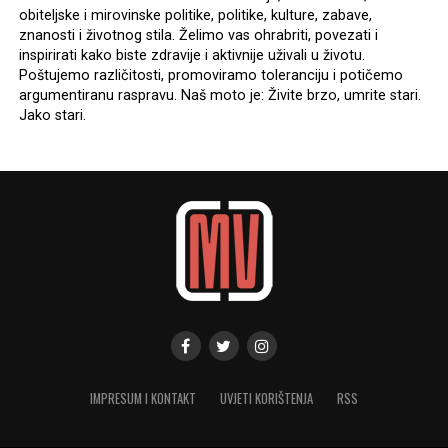
obiteljske i mirovinske politike, politike, kulture, zabave,
znanosti i životnog stila. Želimo vas ohrabriti, povezati i
inspirirati kako biste zdravije i aktivnije uživali u životu.
Poštujemo različitosti, promoviramo toleranciju i potičemo
argumentiranu raspravu. Naš moto je: Živite brzo, umrite stari.
Jako stari.
IMPRESUM I KONTAKT
UVJETI KORIŠTENJA
RSS