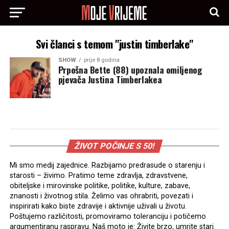
Svi članci s temom "justin timberlake"
SHOW
prije 8 godina
Prpošna Bette (88) upoznala omiljenog
pjevača Justina Timberlakea
ŽIVOT POČINJE S 50!
Mi smo medij zajednice. Razbijamo predrasude o starenju i
starosti – živimo. Pratimo teme zdravlja, zdravstvene,
obiteljske i mirovinske politike, politike, kulture, zabave,
znanosti i životnog stila. Želimo vas ohrabriti, povezati i
inspirirati kako biste zdravije i aktivnije uživali u životu.
Poštujemo različitosti, promoviramo toleranciju i potičemo
argumentiranu raspravu. Naš moto je: Živite brzo, umrite stari.