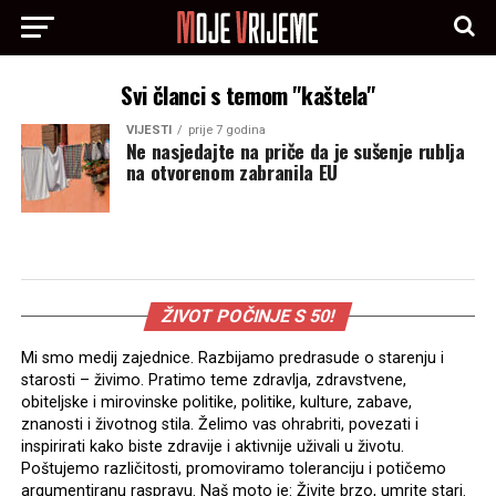
Svi članci s temom "kaštela"
VIJESTI
prije 7 godina
Ne nasjedajte na priče da je sušenje rublja
na otvorenom zabranila EU
ŽIVOT POČINJE S 50!
Mi smo medij zajednice. Razbijamo predrasude o starenju i
starosti – živimo. Pratimo teme zdravlja, zdravstvene,
obiteljske i mirovinske politike, politike, kulture, zabave,
znanosti i životnog stila. Želimo vas ohrabriti, povezati i
inspirirati kako biste zdravije i aktivnije uživali u životu.
Poštujemo različitosti, promoviramo toleranciju i potičemo
argumentiranu raspravu. Naš moto je: Živite brzo, umrite stari.