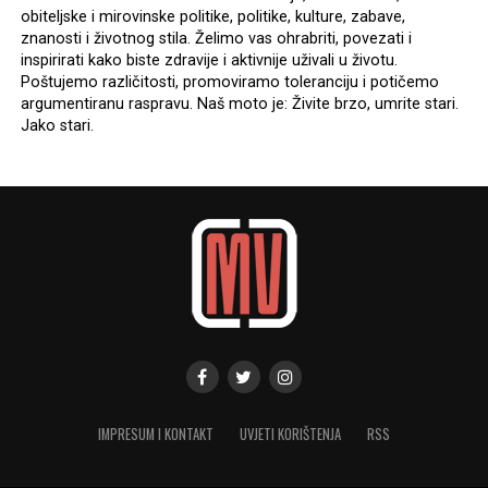
obiteljske i mirovinske politike, politike, kulture, zabave,
znanosti i životnog stila. Želimo vas ohrabriti, povezati i
inspirirati kako biste zdravije i aktivnije uživali u životu.
Poštujemo različitosti, promoviramo toleranciju i potičemo
argumentiranu raspravu. Naš moto je: Živite brzo, umrite stari.
Jako stari.
IMPRESUM I KONTAKT
UVJETI KORIŠTENJA
RSS