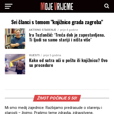
Svi članci s temom "knjižnice grada zagreba"
AKTIVNO STARENJE
prije 4 godine
Ira Tuzlančić: ‘Treća dob je zapostavljena.
Ti ljudi su samo stariji i ništa više’
VIJESTI
prije 5 godina
Kako od sutra ući u poštu ili knjižnicu? Ovo
su procedure
ŽIVOT POČINJE S 50!
Mi smo medij zajednice. Razbijamo predrasude o starenju i
starosti – živimo. Pratimo teme zdravlja, zdravstvene,